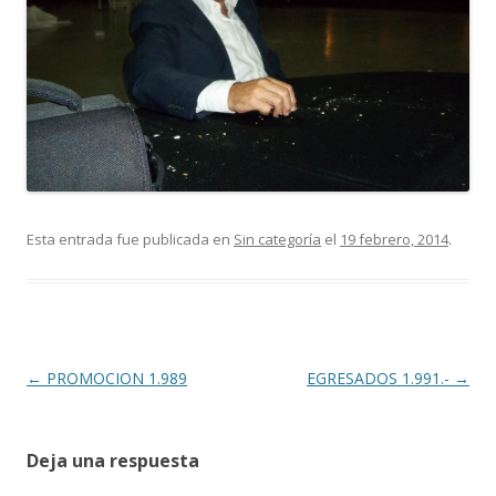
Esta entrada fue publicada en
Sin categoría
el
19 febrero, 2014
.
Navegación
←
PROMOCION 1.989
EGRESADOS 1.991.-
→
de
entradas
Deja una respuesta