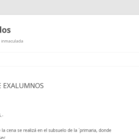
dos
io inmaculada
Saltar
al
contenido
DE EXALUMNOS
.-
la cena se realizá en el subsuelo de la ´primaria, donde
sec