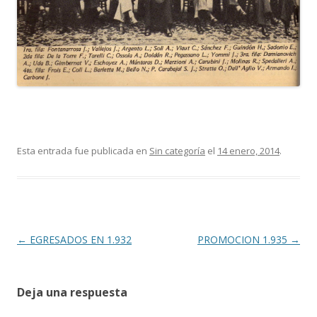
Esta entrada fue publicada en
Sin categoría
el
14 enero, 2014
.
Navegación
←
EGRESADOS EN 1.932
PROMOCION 1.935
→
de
entradas
Deja una respuesta